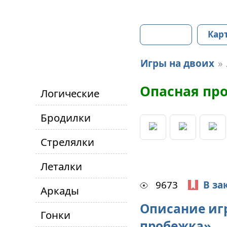
Главная
Кар
Игры на двоих
»
Опасная пр
Логические
Бродилки
Стрелялки
Леталки
9673
В за
Аркады
Описание иг
Гонки
пробежка»