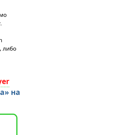
имо
.
h
, либо
yer
а» на