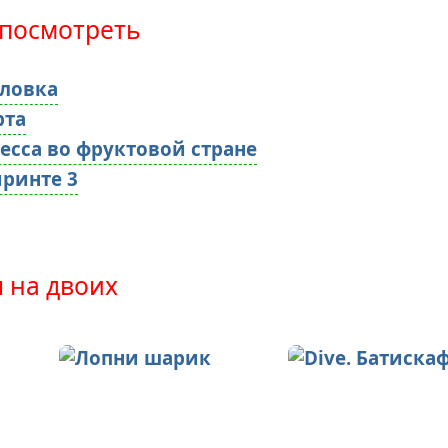
посмотреть
ловка
рта
есса во фруктовой стране
иринте 3
 на двоих