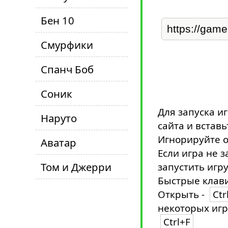
Бен 10
Смурфики
Спанч Боб
Соник
Для запуска и
Наруто
сайта и вставь
Игнорируйте о
Аватар
Если игра не з
Том и Джерри
запустить игру
Быстрые клави
Открыть -
Ctr
некоторых игр
Ctrl+F