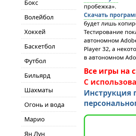
Бокс
пробежка».
Скачать програ
Волейбол
будет лишь копиро
Хоккей
Тестирование пок
автономном Adobe 
Баскетбол
Player 32, а неко
в автономном Adob
Футбол
Все игры на 
Бильярд
С использов
Шахматы
Инструкция п
персонально
Огонь и вода
Марио
Ян Лун