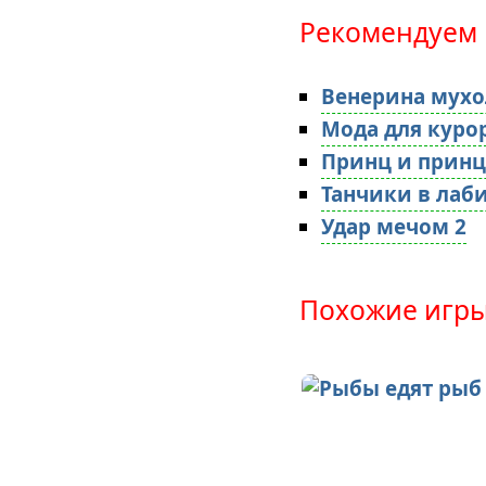
Рекомендуем 
Венерина мухо
Мода для куро
Принц и принц
Танчики в лаб
Удар мечом 2
Похожие игры