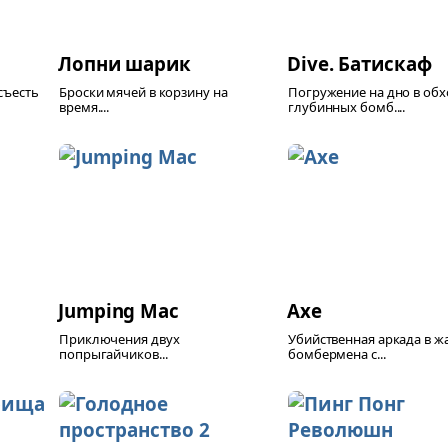
Лопни шарик
Dive. Батискаф
съесть
Броски мячей в корзину на
Погружение на дно в обх
время....
глубинных бомб....
Jumping Mac
Axe
Приключения двух
Убийственная аркада в ж
попрыгайчиков...
бомбермена с...