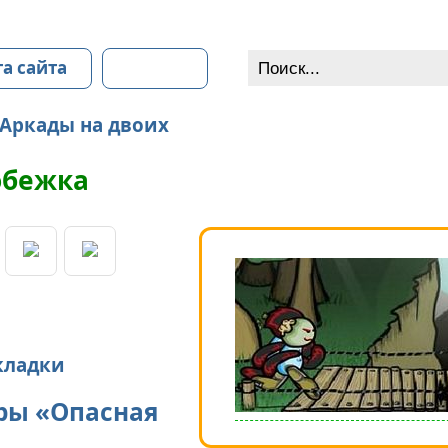
та сайта
Контакты
Аркады на двоих
обежка
кладки
ры «Опасная