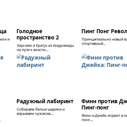
ища
Голодное
Пинг Понг Рев
пространство 2
или и
Принципиально новый вз
спортивный...
Зергимо и Ератус из Андромеды
на пути к власти....
Радужный лабиринт
Финн против Дж
Пинг-понг
Собираем белые шарики и
взрываем чужаков....
Финн и Джейк играют в п
.
понг....