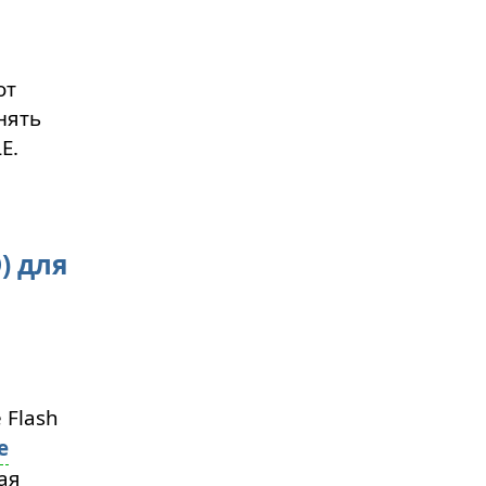
от
нять
E.
) для
 Flash
e
ая