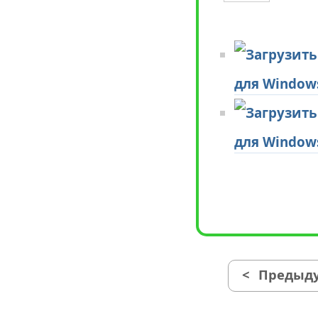
для Window
для Window
<
Предыду