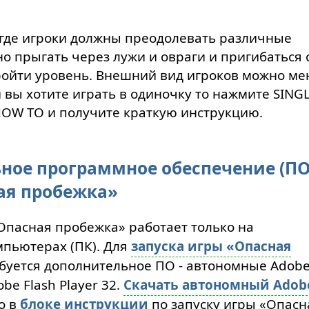
 где игроки должны преодолевать различные
о прыгать через лужи и овраги и пригибаться 
пройти уровень. Внешний вид игроков можно ме
 вы хотите играть в одиночку то нажмите SINGL
OW TO и получите краткую инструкцию.
ное программное обеспечение (ПО
ая пробежка»
Опасная пробежка» работает только на
пьютерах (ПК). Для
запуска игры «Опасная
буется дополнительное ПО - автономные Adobe
obe Flash Player 32.
Скачать автономный Adob
о в
блоке инструкции
по запуску игры «Опасн