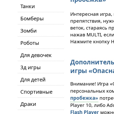
Танки
Интересная игра,
Бомберы
препятствия, нужн
веток, стараясь 
Зомби
нажав MULTI, если
Нажмите кнопку H
Роботы
Для девочек
Дополнитель
3д игры
игры «Опасн
Для детей
Внимание! Игра «
персональных ком
Спортивные
пробежка»
потре
Драки
Player 10, либо Ad
Flash Player
можн