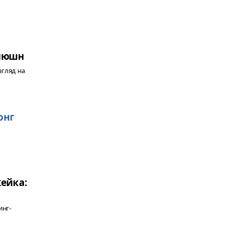
олюшн
гляд на
ейка:
инг-