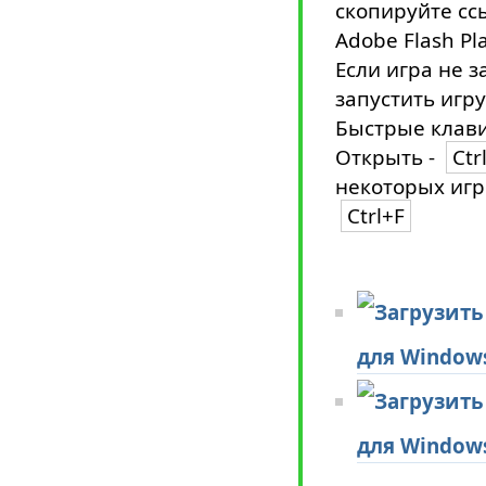
скопируйте сс
Adobe Flash Pl
Если игра не з
запустить игру
Быстрые клави
Открыть -
Ctr
некоторых игр
Ctrl+F
для Window
для Window