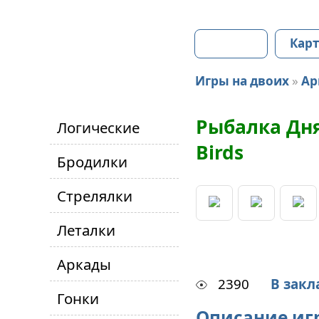
Главная
Карт
Игры на двоих
»
Ар
Рыбалка Дня
Логические
Birds
Бродилки
Стрелялки
Леталки
Аркады
2390
В закл
Гонки
Описание иг