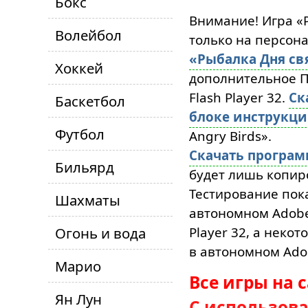
Бокс
Внимание! Игра «Р
Волейбол
только на персон
«Рыбалка Дня свя
Хоккей
дополнительное ПО
Flash Player 32.
Ск
Баскетбол
блоке инструкц
Футбол
Angry Birds».
Скачать програ
Бильярд
будет лишь копиро
Тестирование пока
Шахматы
автономном Adobe 
Огонь и вода
Player 32, а неко
в автономном Adob
Марио
Все игры на 
Ян Лун
С использов