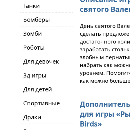
Танки
святого Вале
Бомберы
День святого Вал
Зомби
сделать предложе
достаточного кол
Роботы
заработать стольк
злобным пернатым
Для девочек
набрать как можн
уровнем. Помогит
3д игры
как можно больш
Для детей
Спортивные
Дополнитель
для игры «Ры
Драки
Birds»