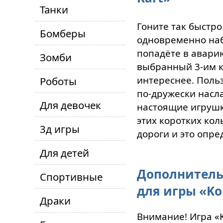
Танки
Гоните так быстро
Бомберы
одновременно наб
попадёте в аварию
Зомби
выбранный 3-им к
интереснее. Поль
Роботы
по-дружески насл
Для девочек
настоящие игрушки
этих коротких кол
3д игры
дороги и это опре
Для детей
Дополнитель
Спортивные
для игры «Ko
Драки
Внимание! Игра «K