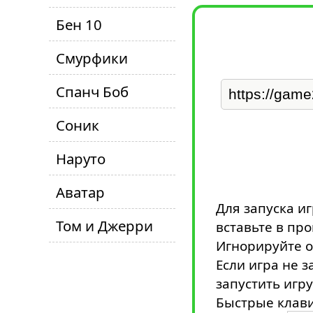
Бен 10
Смурфики
Спанч Боб
Соник
Наруто
Аватар
Для запуска иг
Том и Джерри
вставьте в пр
Игнорируйте о
Если игра не з
запустить игру
Быстрые клави