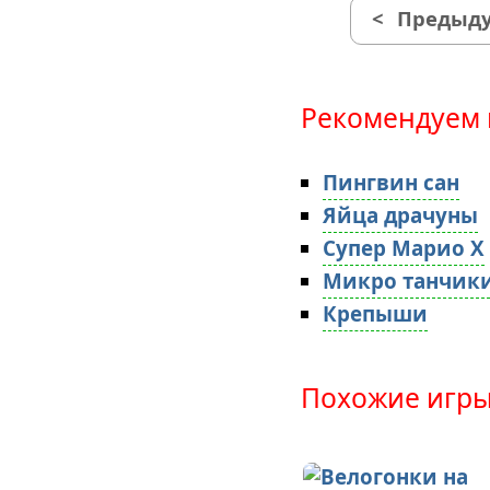
<
Предыду
Рекомендуем 
Пингвин сан
Яйца драчуны
Супер Марио X
Микро танчик
Крепыши
Похожие игры