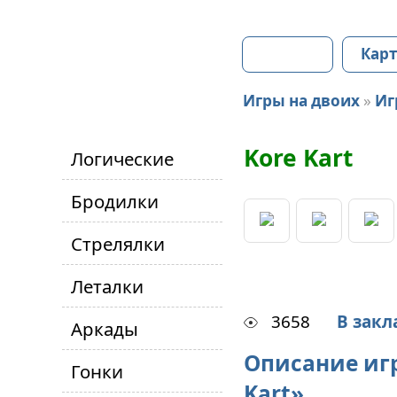
Главная
Карт
Игры на двоих
»
Иг
Kore Kart
Логические
Бродилки
Стрелялки
Леталки
3658
В закл
Аркады
Описание иг
Гонки
Kart»