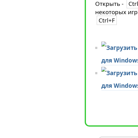
Открыть -
Ctr
некоторых игр
Ctrl+F
для Window
для Window