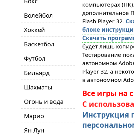
Бокс
компьютерах (ПК)
дополнительное ПО
Волейбол
Flash Player 32.
Ск
Хоккей
блоке инструкц
Скачать програ
Баскетбол
будет лишь копиро
Тестирование пока
Футбол
автономном Adobe 
Player 32, а неко
Бильярд
в автономном Adob
Шахматы
Все игры на 
Огонь и вода
С использов
Инструкция п
Марио
персонально
Ян Лун