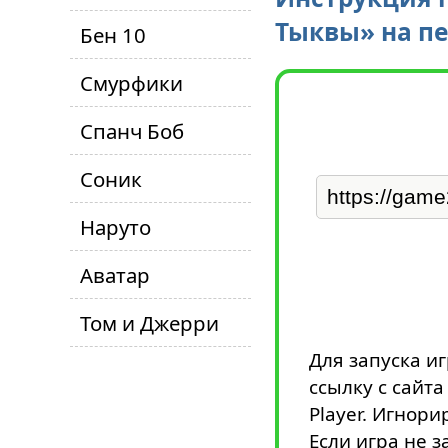
Тыквы» на п
Бен 10
Смурфики
Спанч Боб
Соник
Наруто
Аватар
Том и Джерри
Для запуска и
ссылку с сайт
Player. Игнори
Если игра не з