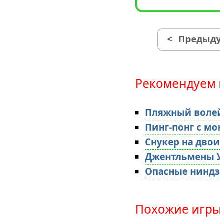
<
Предыду
Рекомендуем 
Пляжный воле
Пинг-понг с м
Снукер на дво
Джентльмены 
Опасные ниндз
Похожие игры