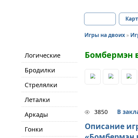
Главная
Карт
Игры на двоих
»
Иг
Бомбермэн 
Логические
Бродилки
Стрелялки
Леталки
3850
В закл
Аркады
Описание иг
Гонки
«Бомбермэн 