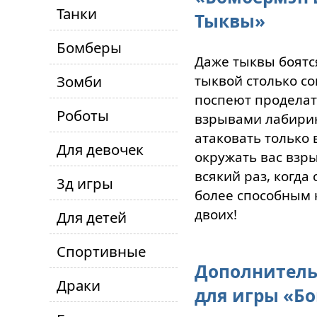
Танки
Тыквы»
Бомберы
Даже тыквы боятс
Зомби
тыквой столько с
поспеют проделат
Роботы
взрывами лабирин
атаковать только
Для девочек
окружать вас взр
всякий раз, когда
3д игры
более способным 
двоих!
Для детей
Спортивные
Дополнитель
Драки
для игры «Б