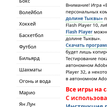
Бокс
Внимание! Игра «
персональных ком
Волейбол
долине Тыквы»
п
Хоккей
Flash Player 10, л
Flash Player
можн
Баскетбол
долине Тыквы».
Скачать програ
Футбол
будет лишь копиро
Бильярд
Тестирование пока
автономном Adobe 
Шахматы
Player 32, а неко
в автономном Adob
Огонь и вода
Все игры на 
Марио
С использов
Ян Лун
Инструкция п