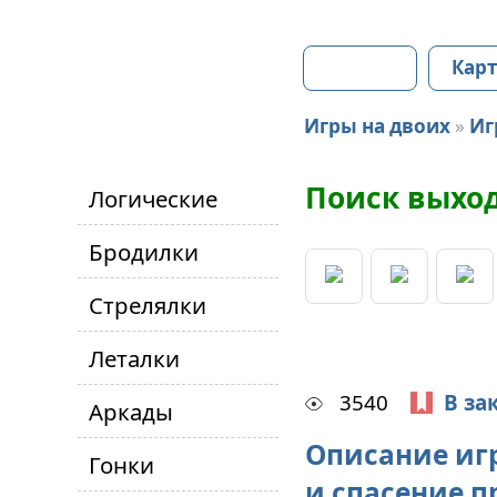
Главная
Карт
Игры на двоих
»
Иг
Поиск выход
Логические
Бродилки
Стрелялки
Леталки
3540
В за
Аркады
Описание иг
Гонки
и спасение 