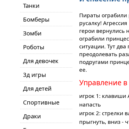
Танки
Пираты ограбили 
Бомберы
русалку! Агресси
герои вернулись н
Зомби
ограбили принцесс
ситуации. Тут два 
Роботы
преодолевать раз
Для девочек
подругами принце
ее.
3д игры
Управление в
Для детей
игрок 1: клавиши A
Спортивные
напасть
игрок 2: стрелки в
Драки
прыгнуть, вниз -