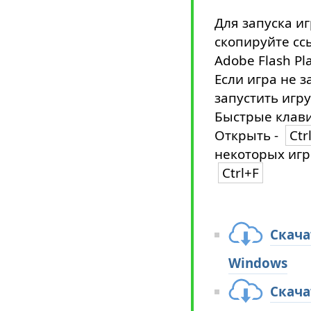
Для запуска и
скопируйте сс
Adobe Flash Pl
Если игра не з
запустить игру
Быстрые клави
Открыть -
Ctr
некоторых игр
Ctrl+F
Скача
Windows
Скача