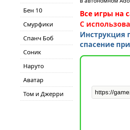
в автономном Adob
Бен 10
Все игры на 
С использов
Смурфики
Инструкция п
Спанч Боб
спасение пр
Соник
Наруто
Аватар
Том и Джерри