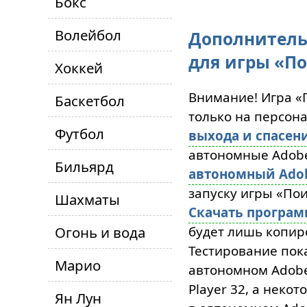
Бокс
Волейбол
Дополнитель
для игры «По
Хоккей
Внимание! Игра «
Баскетбол
только на персон
Футбол
выхода и спасен
автономные Adobe 
Бильярд
автономный Adobe
запуску игры «По
Шахматы
Скачать програ
Огонь и вода
будет лишь копиро
Тестирование пока
Марио
автономном Adobe 
Player 32, а неко
Ян Лун