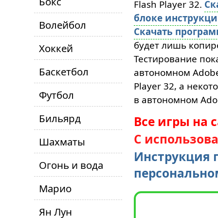
Бокс
Flash Player 32.
Ск
блоке инструкц
Волейбол
Скачать програ
будет лишь копиро
Хоккей
Тестирование пока
Баскетбол
автономном Adobe 
Player 32, а неко
Футбол
в автономном Adob
Бильярд
Все игры на 
С использов
Шахматы
Инструкция п
Огонь и вода
персонально
Марио
Ян Лун