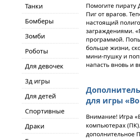
Танки
Помогите пирату 
Пиг от врагов. Те
Бомберы
настоящий полиго
заграждениями. «
Зомби
программой. Попы
больше жизни, ско
Роботы
мини-пушку и поп
напасть вновь и 
Для девочек
3д игры
Дополнитель
Для детей
для игры «В
Спортивные
Внимание! Игра «
компьютерах (ПК)
Драки
дополнительное ПО