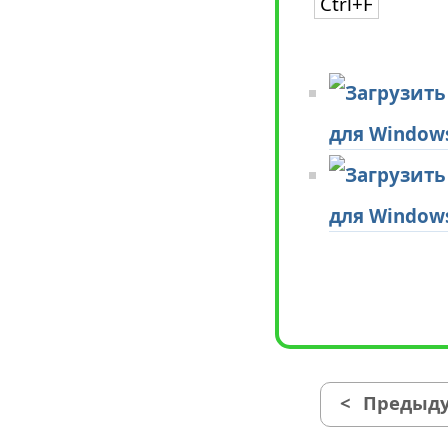
Ctrl+F
для Window
для Window
<
Предыду