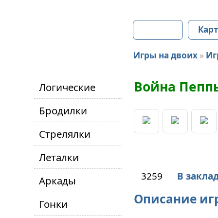
Главная
Карт
Игры на двоих
»
Иг
Война Пепп
Логические
Бродилки
Стрелялки
Леталки
3259
В закла
Аркады
Описание иг
Гонки