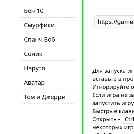
Бен 10
Смурфики
Спанч Боб
Соник
Наруто
Для запуска и
вставьте в пр
Аватар
Игнорируйте о
Если игра не з
Том и Джерри
запустить игру
Быстрые клави
Открыть -
Ctr
некоторых игр