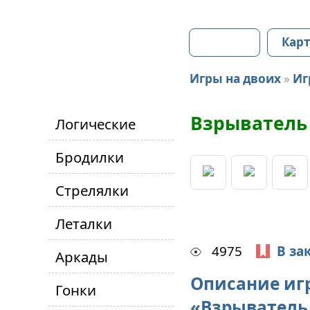
Главная
Карт
Игры на двоих
»
Иг
Взрыватель
Логические
Бродилки
Стрелялки
Леталки
4975
В за
Аркады
Описание иг
Гонки
«Взрыватель