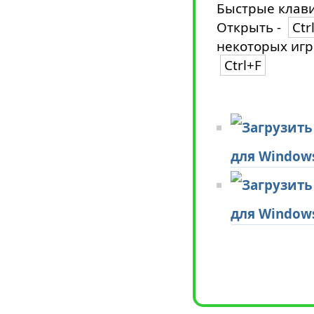
Быстрые клави
Открыть -
Ctr
некоторых игр
Ctrl+F
для Window
для Window