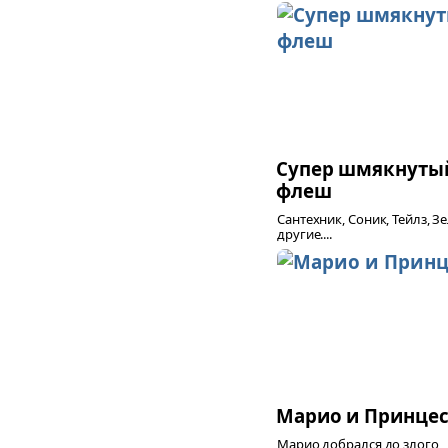
Супер шмякнуты
флеш
Сантехник, Соник, Тейлз, З
другие....
Марио и Принцес
Марио добрался до злого