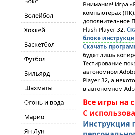
Бокс
Внимание! Игра «
компьютерах (ПК)
Волейбол
дополнительное ПО
Хоккей
Flash Player 32.
Ск
блоке инструкц
Баскетбол
Скачать програ
будет лишь копиро
Футбол
Тестирование пока
автономном Adobe 
Бильярд
Player 32, а неко
Шахматы
в автономном Adob
Все игры на 
Огонь и вода
С использов
Марио
Инструкция п
Ян Лун
персонально