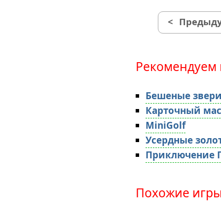
<
Предыду
Рекомендуем 
Бешеные звер
Карточный мас
MiniGolf
Усердные золо
Приключение Г
Похожие игры