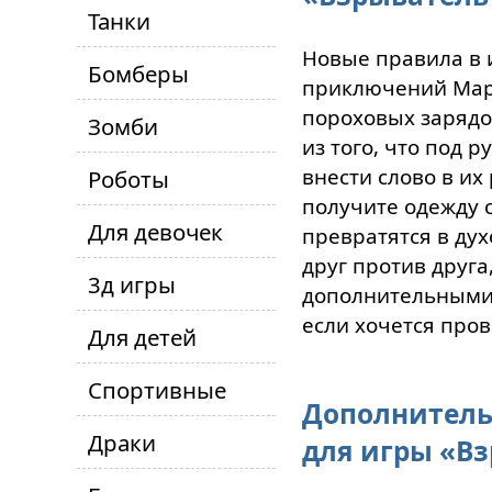
Танки
Новые правила в 
Бомберы
приключений Мар
пороховых зарядо
Зомби
из того, что под р
внести слово в их
Роботы
получите одежду с
Для девочек
превратятся в ду
друг против друг
3д игры
дополнительными 
если хочется про
Для детей
Спортивные
Дополнитель
Драки
для игры «Вз