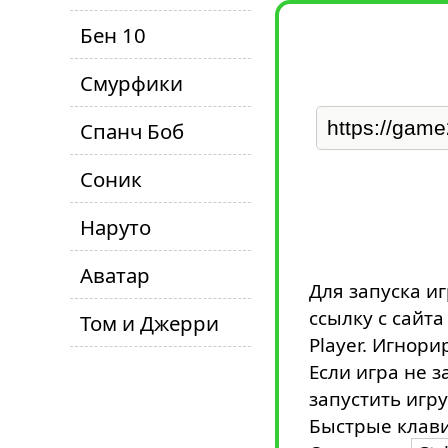
Бен 10
Смурфики
Спанч Боб
Соник
Наруто
Аватар
Для запуска и
ссылку с сайт
Том и Джерри
Player. Игнори
Если игра не з
запустить игру
Быстрые клави