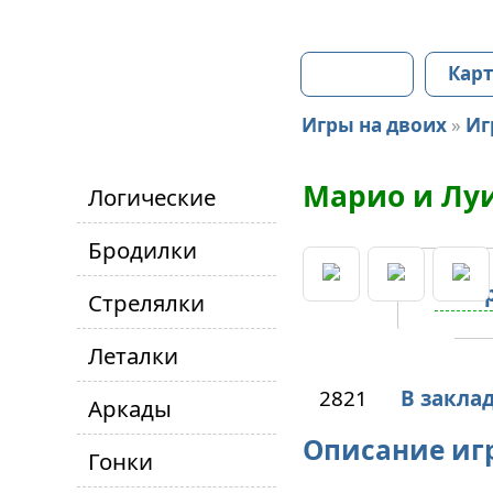
Главная
Карт
Игры на двоих
»
Иг
Марио и Лу
Логические
Бродилки
Стрелялки
Леталки
2821
В закла
Аркады
Описание иг
Гонки