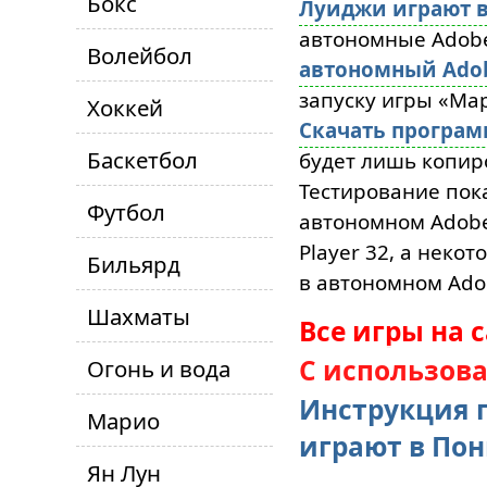
Бокс
Луиджи играют в
автономные Adobe 
Волейбол
автономный Adobe
запуску игры «Ма
Хоккей
Скачать програ
Баскетбол
будет лишь копиро
Тестирование пока
Футбол
автономном Adobe 
Player 32, а неко
Бильярд
в автономном Adob
Шахматы
Все игры на 
С использов
Огонь и вода
Инструкция 
Марио
играют в По
Ян Лун