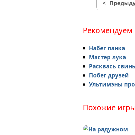
<
Предыду
Рекомендуем 
Набег панка
Мастер лука
Расквась свин
Побег друзей
Ультимэны про
Похожие игры