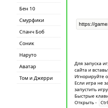
Бен 10
Смурфики
Спанч Боб
Соник
Наруто
Для запуска и
Аватар
сайта и вставь
Игнорируйте о
Том и Джерри
Если игра не з
запустить игру
Быстрые клави
Открыть -
Ctr