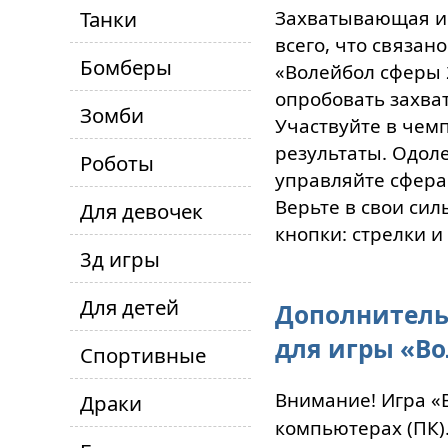
Танки
Захватывающая иг
всего, что связан
Бомберы
«Волейбол сферы 2
опробовать захва
Зомби
Участвуйте в чем
результаты. Одол
Роботы
управляйте сфера
Верьте в свои сил
Для девочек
кнопки: стрелки и
3д игры
Для детей
Дополнитель
для игры «Во
Спортивные
Внимание! Игра «
Драки
компьютерах (ПК)