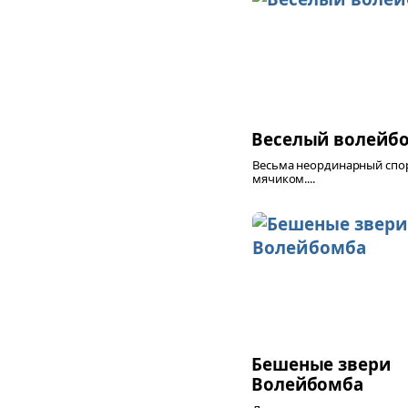
Веселый волейб
Весьма неординарный спор
мячиком....
Бешеные звери
Волейбомба