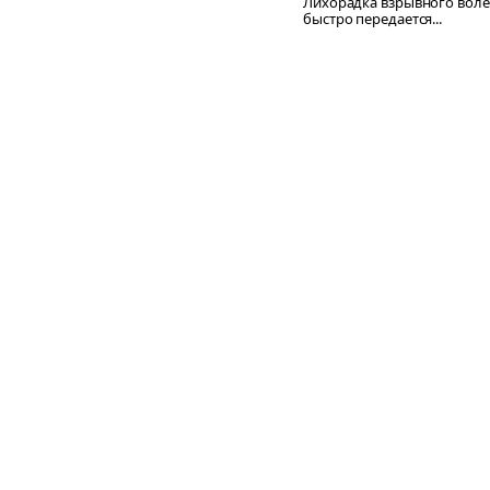
Лихорадка взрывного вол
быстро передается...