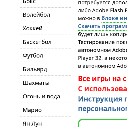
Бокс
потребуется допол
либо Adobe Flash P
Волейбол
можно в
блоке и
Скачать програ
Хоккей
будет лишь копиро
Баскетбол
Тестирование пока
автономном Adobe 
Футбол
Player 32, а неко
в автономном Adob
Бильярд
Все игры на 
Шахматы
С использов
Огонь и вода
Инструкция п
персонально
Марио
Ян Лун