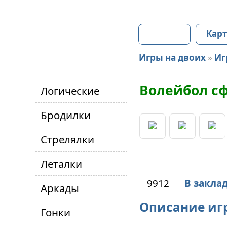
Главная
Карт
Игры на двоих
»
Иг
Волейбол с
Логические
Бродилки
Стрелялки
Леталки
9912
В закла
Аркады
Описание иг
Гонки