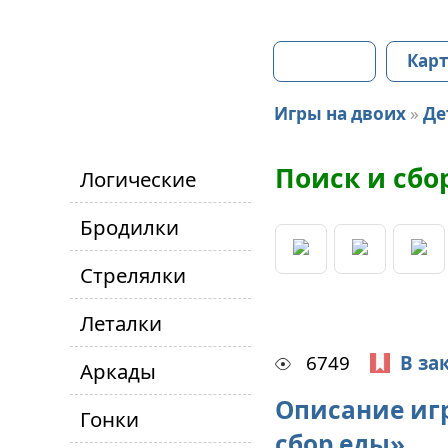
Главная
Карт
Игры на двоих
»
Де
Поиск и сбо
Логические
Бродилки
Стрелялки
Леталки
6749
В за
Аркады
Описание иг
Гонки
сбор еды»