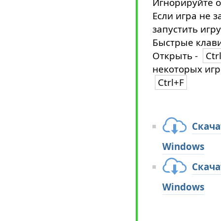
Игнорируйте о
Если игра не з
запустить игру
Быстрые клави
Открыть -
Ctr
некоторых игр
Ctrl+F
Скача
Windows
Скача
Windows