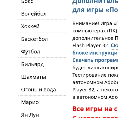
Дополнитель
Бокс
для игры «По
Волейбол
Внимание! Игра «
Хоккей
компьютерах (ПК)
дополнительное ПО
Баскетбол
Flash Player 32.
Ск
Футбол
блоке инструкц
Скачать програ
Бильярд
будет лишь копиро
Тестирование пока
Шахматы
автономном Adobe 
Огонь и вода
Player 32, а неко
в автономном Adob
Марио
Все игры на 
Ян Лун