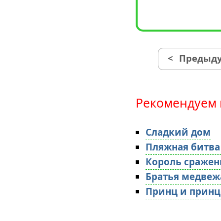
<
Предыду
Рекомендуем 
Сладкий дом
Пляжная битв
Король сражен
Братья медвеж
Принц и принц