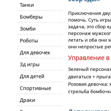
Танки
Приключения двух
Бомберы
помочь. Суть игр
задача, это сбор 
Зомби
персонаж мужского
летать и оба они 
Роботы
они непростые ре
Для девочек
Управление в
3д игры
Зеленый персонаж:
Для детей
двигаться + прыга
Розовая девочка: 
Спортивные
стрельба бомбоч
Драки