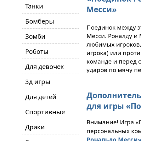
Танки
Месси»
Бомберы
Поединок между э
Зомби
Месси. Роналду и М
любимых игроков,
Роботы
игрока) или прот
команде и перед 
Для девочек
ударов по мячу п
3д игры
Дополнитель
Для детей
для игры «П
Спортивные
Внимание! Игра «
Драки
персональных ком
Рональдо Месси