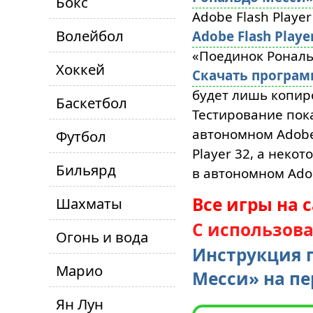
Бокс
Adobe Flash Player
Волейбол
Adobe Flash Playe
«Поединок Рональ
Хоккей
Скачать програ
будет лишь копиро
Баскетбол
Тестирование пока
автономном Adobe 
Футбол
Player 32, а неко
Бильярд
в автономном Adob
Все игры на 
Шахматы
С использов
Огонь и вода
Инструкция 
Марио
Месси» на п
Ян Лун