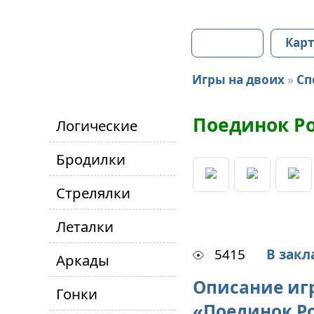
Главная
Карт
Игры на двоих
»
Сп
Поединок Р
Логические
Бродилки
Стрелялки
Леталки
5415
В закл
Аркады
Описание иг
Гонки
«Поединок Р