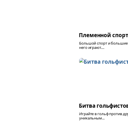
Племенной спор
Большой спорт и большие
него играют....
Битва гольфисто
Играйте в гольф против дру
уникальным...