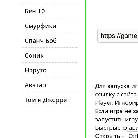
Бен 10
Смурфики
Спанч Боб
Соник
Наруто
Аватар
Для запуска и
ссылку с сайт
Том и Джерри
Player. Игнори
Если игра не з
запустить игру
Быстрые клави
Открыть -
Ctr