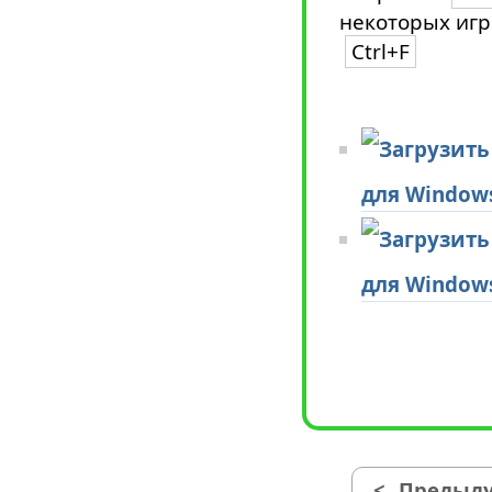
некоторых игр
Ctrl+F
для Window
для Window
<
Предыду