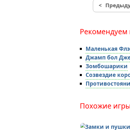
<
Предыду
Рекомендуем 
Маленькая Флэ
Джамп бол Дж
Зомбошарики
Созвездие кор
Противостоян
Похожие игры