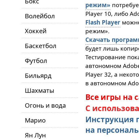
Бокс
режим»
потребуе
Player 10, либо Ad
Волейбол
Flash Player
можн
Хоккей
режим».
Скачать програ
Баскетбол
будет лишь копиро
Тестирование пока
Футбол
автономном Adobe 
Player 32, а неко
Бильярд
в автономном Adob
Шахматы
Все игры на 
Огонь и вода
С использов
Инструкция 
Марио
на персонал
Ян Лун