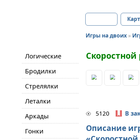
Главная
Карт
Игры на двоих
»
Иг
Скоростной
Логические
Бродилки
Стрелялки
Леталки
5120
В за
Аркады
Описание иг
Гонки
«Скоростной