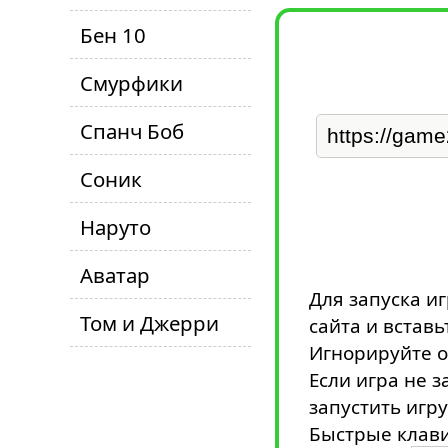
Бен 10
Смурфики
Спанч Боб
Соник
Наруто
Аватар
Для запуска и
Том и Джерри
сайта и вставь
Игнорируйте о
Если игра не з
запустить игру
Быстрые клави