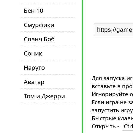
Бен 10
Смурфики
Спанч Боб
Соник
Наруто
Для запуска иг
Аватар
вставьте в пр
Игнорируйте о
Том и Джерри
Если игра не з
запустить игру
Быстрые клави
Открыть -
Ctr