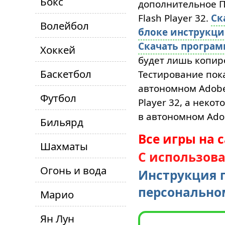
Бокс
дополнительное ПО
Flash Player 32.
Ск
Волейбол
блоке инструкц
Скачать програ
Хоккей
будет лишь копиро
Баскетбол
Тестирование пока
автономном Adobe 
Футбол
Player 32, а неко
в автономном Adob
Бильярд
Все игры на 
Шахматы
С использов
Огонь и вода
Инструкция п
персонально
Марио
Ян Лун