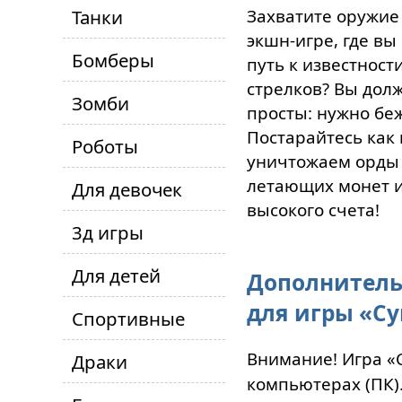
Танки
Захватите оружие
экшн-игре, где вы
Бомберы
путь к известност
стрелков? Вы дол
Зомби
просты: нужно беж
Постарайтесь как
Роботы
уничтожаем орды в
летающих монет и
Для девочек
высокого счета!
3д игры
Для детей
Дополнитель
для игры «Су
Спортивные
Внимание! Игра «
Драки
компьютерах (ПК)