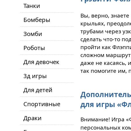
Танки
Вы, верно, знаете
Бомберы
крыльях, преодол
трубами через уз
Зомби
сделать что-то п
пройти как Флэппи
Роботы
сложном маршруте
Для девочек
даже не касаясь, 
так помогите им, 
3д игры
Для детей
Дополнитель
для игры «Фл
Спортивные
Драки
Внимание! Игра «Ф
персональных ком