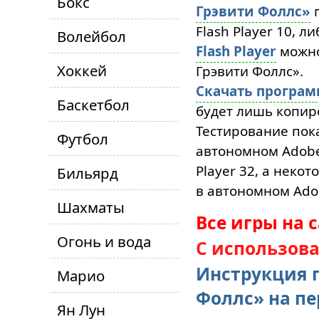
Бокс
Грэвити Фоллс»
п
Flash Player 10, л
Волейбол
Flash Player
можн
Хоккей
Грэвити Фоллс».
Скачать програ
Баскетбол
будет лишь копиро
Тестирование пока
Футбол
автономном Adobe 
Player 32, а неко
Бильярд
в автономном Adob
Шахматы
Все игры на 
Огонь и вода
С использов
Инструкция п
Марио
Фоллс» на п
Ян Лун