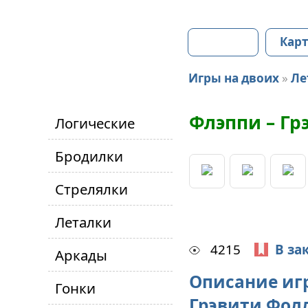
Главная
Карт
Игры на двоих
»
Ле
Флэппи – Гр
Логические
Бродилки
Стрелялки
Леталки
4215
В за
Аркады
Описание иг
Гонки
Грэвити Фол