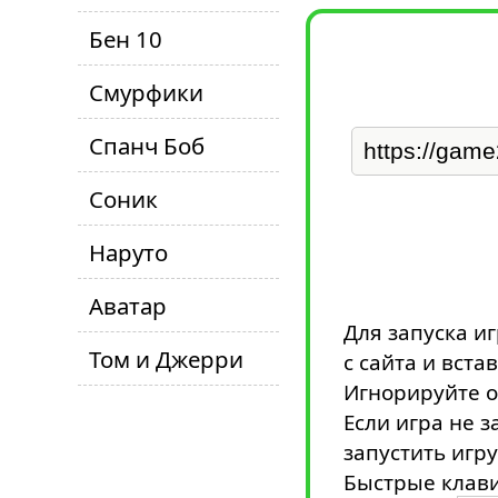
Бен 10
Смурфики
Спанч Боб
Соник
Наруто
Аватар
Для запуска и
Том и Джерри
с сайта и вста
Игнорируйте о
Если игра не з
запустить игру
Быстрые клави