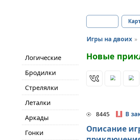
Главная
Кар
Игры на двоих
»
Новые прик
Логические
Бродилки
Стрелялки
Леталки
8445
В за
Аркады
Описание иг
Гонки
приключени