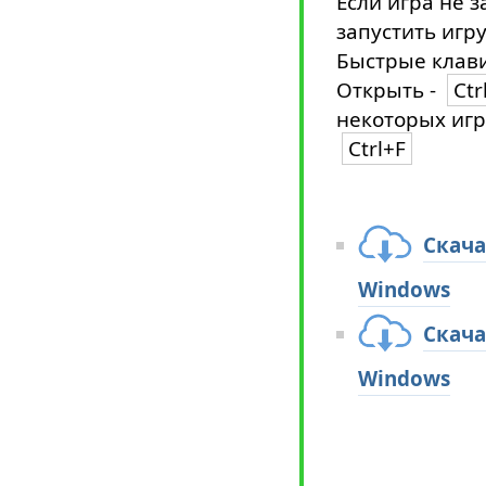
Если игра не з
запустить игру
Быстрые клави
Открыть -
Ctr
некоторых игр
Ctrl+F
Скача
Windows
Скача
Windows