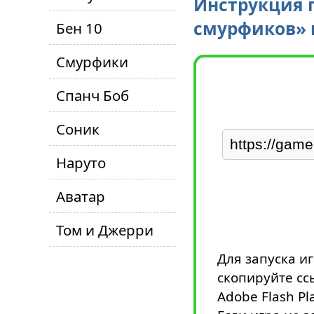
Инструкция 
смурфиков» 
Бен 10
Смурфики
Спанч Боб
Соник
Наруто
Аватар
Том и Джерри
Для запуска 
скопируйте сс
Adobe Flash Pl