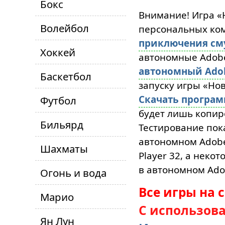
Бокс
Внимание! Игра «
Волейбол
персональных ком
приключения см
Хоккей
автономные Adobe 
автономный Adobe
Баскетбол
запуску игры «Но
Скачать програ
Футбол
будет лишь копиро
Бильярд
Тестирование пок
автономном Adobe 
Шахматы
Player 32, а неко
в автономном Adob
Огонь и вода
Все игры на 
Марио
С использов
Ян Лун