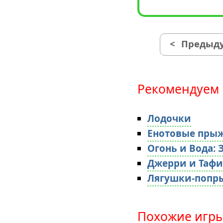
<
Предыду
Рекомендуем 
Лодочки
Енотовые пры
Огонь и Вода:
Джерри и Таф
Лягушки-попр
Похожие игры