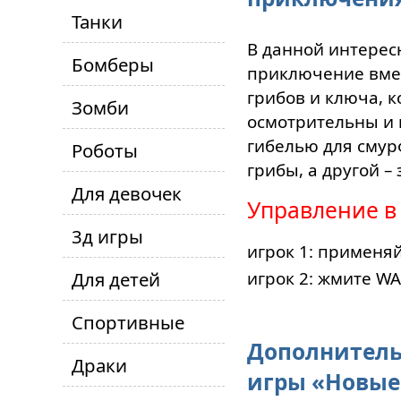
Танки
В данной интерес
Бомберы
приключение вмес
грибов и ключа, 
Зомби
осмотрительны и п
гибелью для смур
Роботы
грибы, а другой –
Для девочек
Управление в
3д игры
игрок 1: применя
Для детей
игрок 2: жмите W
Спортивные
Дополнитель
Драки
игры «Новые