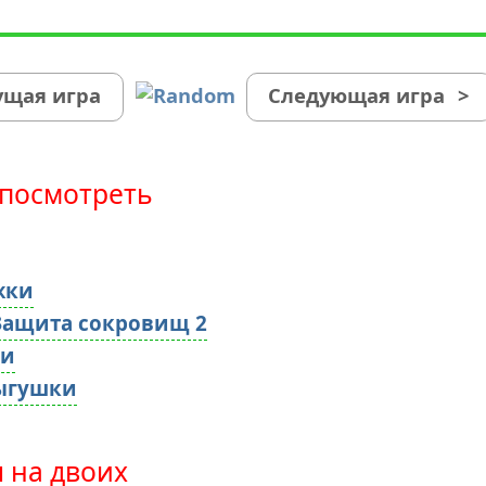
щая игра
Следующая игра
>
посмотреть
жки
 Защита сокровищ 2
ии
ыгушки
 на двоих