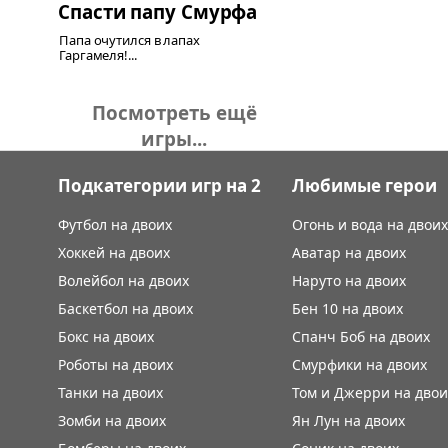
Спасти папу Смурфа
Папа очутился в лапах
Гаргамеля!...
Посмотреть ещё
игры...
Подкатегории игр на 2
Любимые герои
Футбол на двоих
Огонь и вода на двоих
Хоккей на двоих
Аватар на двоих
Волейбол на двоих
Наруто на двоих
Баскетбол на двоих
Бен 10 на двоих
Бокс на двоих
Спанч Боб на двоих
Роботы на двоих
Смурфики на двоих
Танки на двоих
Том и Джерри на двои
Зомби на двоих
Ян Лун на двоих