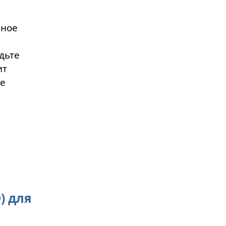
ьное
дьте
ит
ые
) для