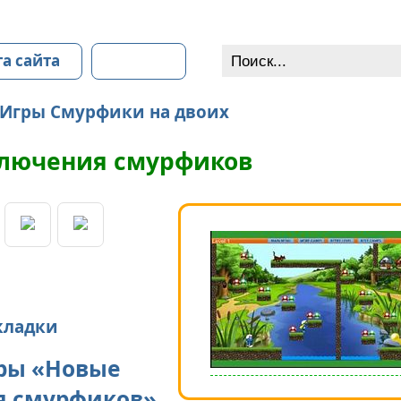
та сайта
Контакты
Игры Смурфики на двоих
лючения смурфиков
кладки
ры «Новые
я смурфиков»