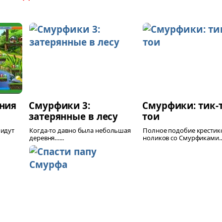
ния
Смурфики 3:
Смурфики: тик-т
затерянные в лесу
тои
 идут
Когда-то давно была небольшая
Полное подобие крестик
деревня…...
ноликов со Смурфиками...