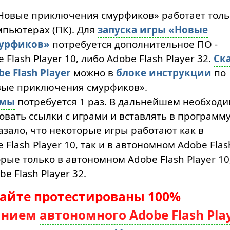
Новые приключения смурфиков» работает толь
пьютерах (ПК). Для
запуска игры «Новые
урфиков»
потребуется дополнительное ПО -
Flash Player 10, либо Adobe Flash Player 32.
Ск
 Flash Player
можно в
блоке инструкции
по
вые приключения смурфиков».
ммы
потребуется 1 раз. В дальнейшем необход
вать ссылки с играми и вставлять в программу
азало, что некоторые игры работают как в
Flash Player 10, так и в автономном Adobe Flas
торые только в автономном Adobe Flash Player 10
e Flash Player 32.
сайте протестированы 100%
анием
автономного Adobe Flash Pla