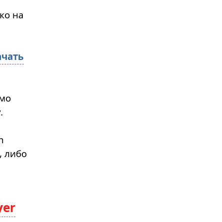
ко на
ачать
имо
.
h
, либо
yer