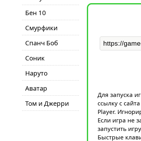
Бен 10
Смурфики
Спанч Боб
Соник
Наруто
Аватар
Для запуска и
Том и Джерри
ссылку с сайт
Player. Игнори
Если игра не з
запустить игру
Быстрые клави