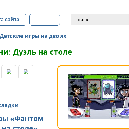
та сайта
Контакты
Детские игры на двоих
и: Дуэль на столе
кладки
ры «Фантом
 на столе»