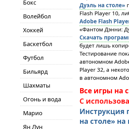
Бокс
Дуэль на столе»
п
Flash Player 10, л
Волейбол
Adobe Flash Playe
«Фантом Дэнни: Ду
Хоккей
Скачать програ
Баскетбол
будет лишь копиро
Тестирование пок
Футбол
автономном Adobe 
Player 32, а неко
Бильярд
в автономном Adob
Шахматы
Все игры на 
Огонь и вода
С использов
Инструкция 
Марио
на столе» н
Ян Лун