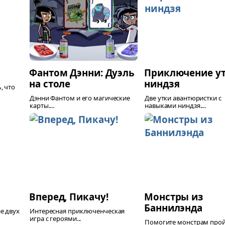
Фантом Дэнни: Дуэль
Приключение у
на столе
ниндзя
, что
Дэнни Фантом и его магические
Две утки авантюристки с
карты....
навыками ниндзя....
Вперед, Пикачу!
Монстры из
Баннилэнда
е двух
Интересная приключенческая
игра с героями...
Помогите монстрам прой