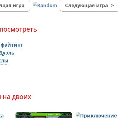
щая игра
Следующая игра
>
посмотреть
 файтинг
Дуэль
клы
 на двоих