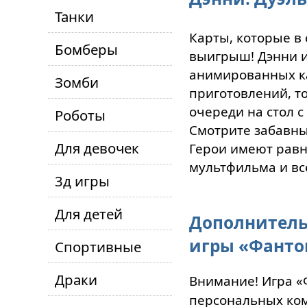
Танки
Карты, которые в 
Бомберы
выигрыш! Дэнни и 
анимированных ка
Зомби
приготовлений, т
очереди на стол с
Роботы
Смотрите забавны
Для девочек
Герои имеют рав
мультфильма и вс
3д игры
Для детей
Дополнитель
игры «Фантом
Спортивные
Драки
Внимание! Игра «Ф
персональных ком