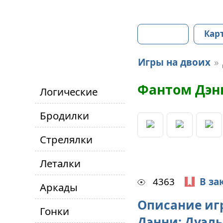
Главная
Кар
Игры на двоих
»
Фантом Дэнн
Логические
Бродилки
Стрелялки
Леталки
4363
В за
Аркады
Описание иг
Гонки
Дэнни: Дуэль