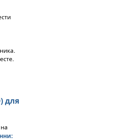
ести
ника.
есте.
) для
 на
нни: