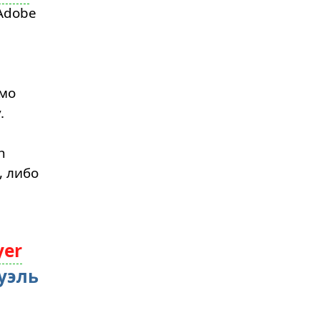
Adobe
имо
.
h
, либо
yer
уэль