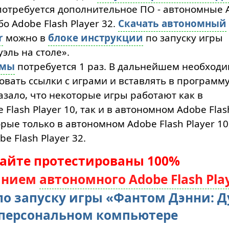
отребуется дополнительное ПО - автономные 
ибо Adobe Flash Player 32.
Скачать автономный
r
можно в
блоке инструкции
по запуску игры
эль на столе».
ммы
потребуется 1 раз. В дальнейшем необход
вать ссылки с играми и вставлять в программу
азало, что некоторые игры работают как в
Flash Player 10, так и в автономном Adobe Flas
торые только в автономном Adobe Flash Player 10
e Flash Player 32.
сайте протестированы 100%
анием
автономного Adobe Flash Pla
по запуску игры «Фантом Дэнни: Д
а персональном компьютере