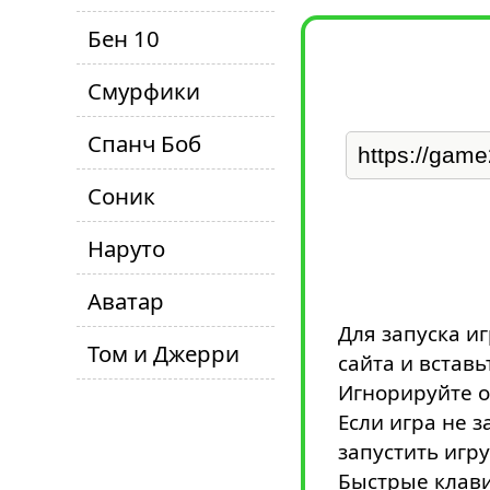
Бен 10
Смурфики
Спанч Боб
Соник
Наруто
Аватар
Для запуска и
Том и Джерри
сайта и вставь
Игнорируйте о
Если игра не з
запустить игру
Быстрые клави