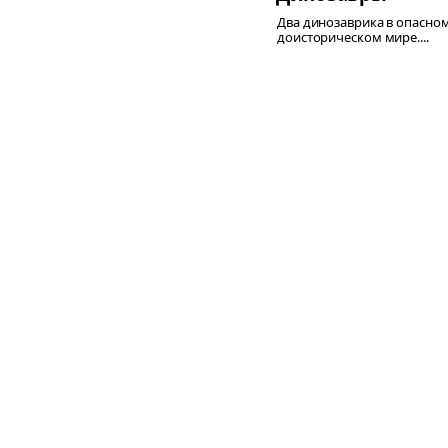
Два динозаврика в опасно
доисторическом мире....