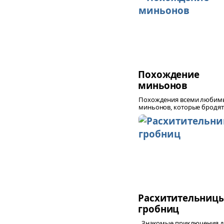
Похождение
миньонов
Похождения всеми любим
миньонов, которые бродят.
Расхитительниц
гробниц
Знакомые приключения д