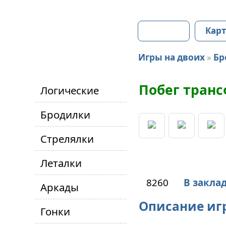
Главная
Карт
Игры на двоих
»
Бр
Побег тран
Логические
Бродилки
Стрелялки
Леталки
8260
В закла
Аркады
Описание иг
Гонки