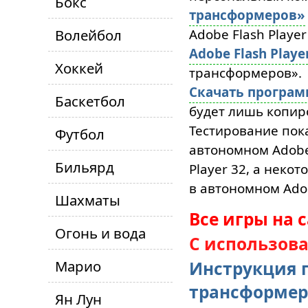
Бокс
трансформеров»
Волейбол
Adobe Flash Player
Adobe Flash Playe
Хоккей
трансформеров».
Скачать програ
Баскетбол
будет лишь копиро
Тестирование пока
Футбол
автономном Adobe 
Бильярд
Player 32, а неко
в автономном Adob
Шахматы
Все игры на 
Огонь и вода
С использов
Марио
Инструкция п
трансформер
Ян Лун