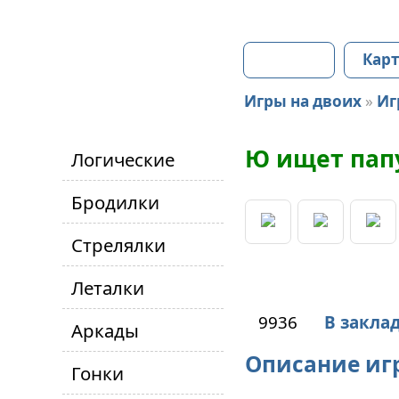
Главная
Карт
Игры на двоих
»
Иг
Ю ищет пап
Логические
Бродилки
Стрелялки
Леталки
9936
В закла
Аркады
Описание иг
Гонки