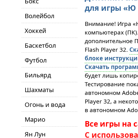
Бокс
для игры «Ю
Волейбол
Внимание! Игра «
Хоккей
компьютерах (ПК)
дополнительное ПО
Баскетбол
Flash Player 32.
Ск
блоке инструкц
Футбол
Скачать програ
Бильярд
будет лишь копиро
Тестирование пока
Шахматы
автономном Adobe 
Player 32, а неко
Огонь и вода
в автономном Adob
Марио
Все игры на 
Ян Лун
С использов