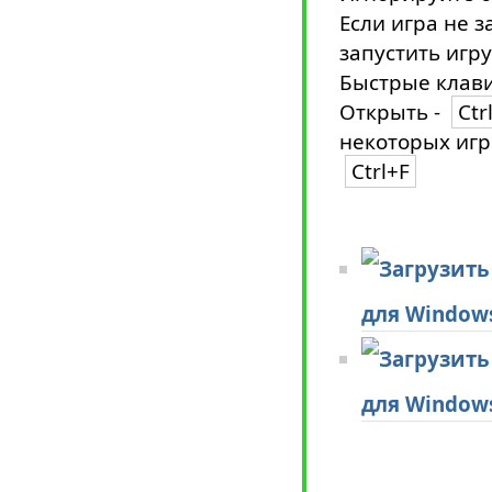
Если игра не з
запустить игру
Быстрые клави
Открыть -
Ctr
некоторых игр
Ctrl+F
для Window
для Window