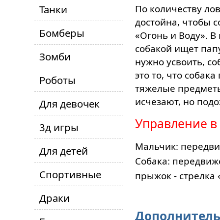
Танки
По количеству лов
достойна, чтобы с
Бомберы
«Огонь и Воду». В
собакой ищет папу
Зомби
нужно усвоить, со
это то, что собак
Роботы
тяжелые предметы
исчезают, но подо
Для девочек
Управление в
3д игры
Мальчик: передви
Для детей
Собака: передвиж
Спортивные
прыжок - стрелка 
Драки
Дополнитель