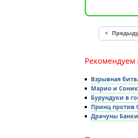
<
Предыду
Рекомендуем 
Взрывная битва
Марио и Соник
Бурундуки в го
Принц против 
Драчуны Банк