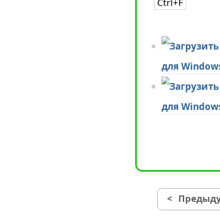
Ctrl+F
для Window
для Window
<
Предыду