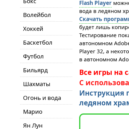
Бокс
Flash Player
можн
вода в ледяном х
Волейбол
Скачать програ
будет лишь копиро
Хоккей
Тестирование пока
Баскетбол
автономном Adobe 
Player 32, а неко
Футбол
в автономном Adob
Бильярд
Все игры на 
С использов
Шахматы
Инструкция п
Огонь и вода
ледяном хра
Марио
Ян Лун