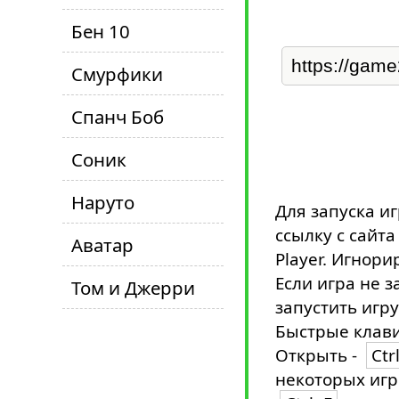
Бен 10
Смурфики
Спанч Боб
Соник
Наруто
Для запуска и
ссылку с сайт
Аватар
Player. Игнори
Если игра не з
Том и Джерри
запустить игру
Быстрые клави
Открыть -
Ctr
некоторых игр