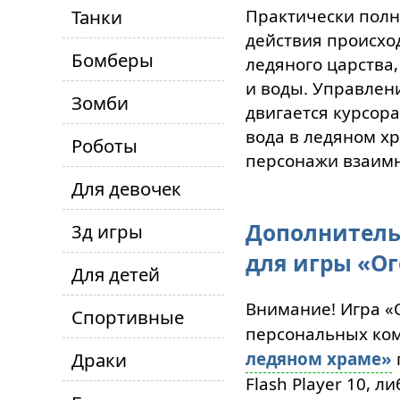
Танки
Практически пол
действия происхо
Бомберы
ледяного царства,
и воды. Управлен
Зомби
двигается курсора
вода в ледяном х
Роботы
персонажи взаимн
Для девочек
Дополнитель
3д игры
для игры «Ог
Для детей
Внимание! Игра «О
Спортивные
персональных ком
Драки
ледяном храме»
Flash Player 10, л