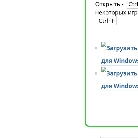
Открыть -
Ctr
некоторых игр
Ctrl+F
для Window
для Window