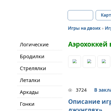
Главная
Карт
Игры на двоих
»
Иг
Аэрохоккей 
Логические
Бродилки
Стрелялки
Леталки
3724
В закл
Аркады
Описание иг
Гонки
джунглях»