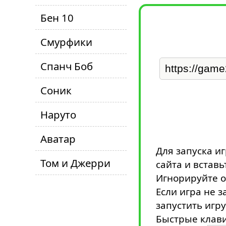
Бен 10
Смурфики
Спанч Боб
Соник
Наруто
Аватар
Для запуска и
Том и Джерри
сайта и вставь
Игнорируйте о
Если игра не з
запустить игру
Быстрые клави