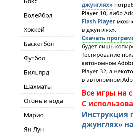
Бокс
джунглях»
потреб
Player 10, либо Ad
Волейбол
Flash Player
можн
Хоккей
в джунглях».
Скачать програ
Баскетбол
будет лишь копиро
Тестирование пока
Футбол
автономном Adobe 
Player 32, а неко
Бильярд
в автономном Adob
Шахматы
Все игры на 
Огонь и вода
С использов
Инструкция п
Марио
джунглях» н
Ян Лун