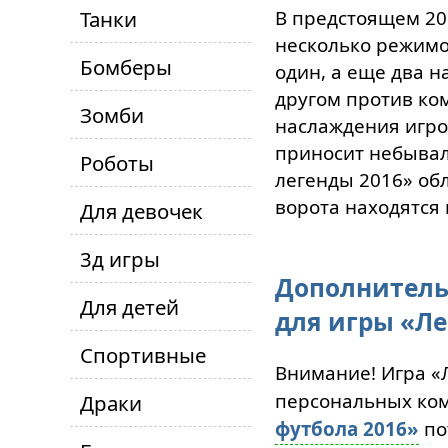
Танки
В предстоящем 20
несколько режимов
Бомберы
один, а еще два н
другом против ко
Зомби
наслаждения игро
приносит небывал
Роботы
легенды 2016» об
ворота находятся
Для девочек
3д игры
Дополнитель
Для детей
для игры «Ле
Спортивные
Внимание! Игра «
персональных ком
Драки
футбола 2016»
по