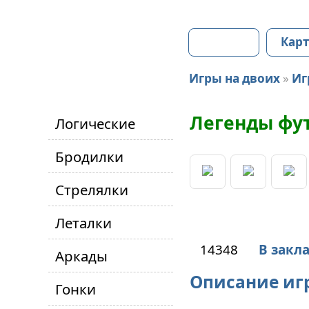
Главная
Карт
Игры на двоих
»
Иг
Легенды фут
Логические
Бродилки
Стрелялки
Леталки
14348
В закл
Аркады
Описание иг
Гонки