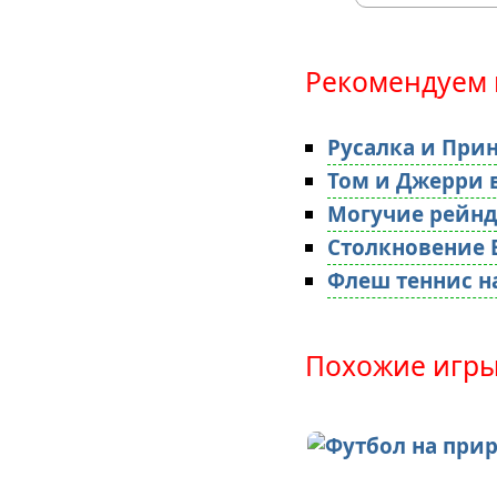
Рекомендуем 
Русалка и При
Том и Джерри 
Могучие рейн
Столкновение
Флеш теннис н
Похожие игры