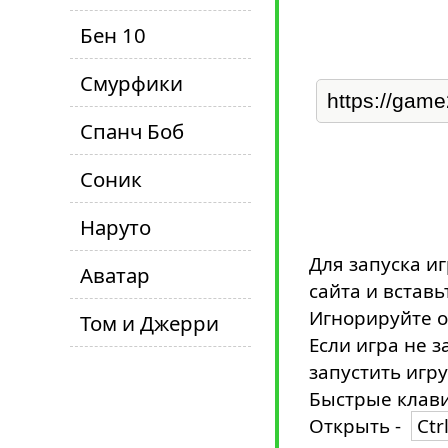
Бен 10
Смурфики
Спанч Боб
Соник
Наруто
Для запуска и
Аватар
сайта и вставь
Игнорируйте о
Том и Джерри
Если игра не з
запустить игру
Быстрые клави
Открыть -
Ctr