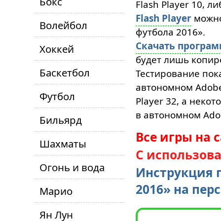
Бокс
Flash Player 10, л
Flash Player
можн
Волейбол
футбола 2016».
Скачать програ
Хоккей
будет лишь копиро
Баскетбол
Тестирование пока
автономном Adobe 
Футбол
Player 32, а неко
в автономном Adob
Бильярд
Все игры на 
Шахматы
С использов
Огонь и вода
Инструкция 
2016» на пе
Марио
Ян Лун